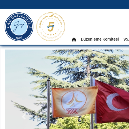
gazi.edu.tr
Ana Menü
Düzenleme Komitesi
95.
Anasayfa
Önceki