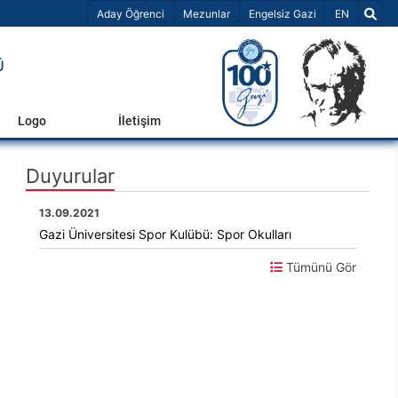
Dil Seçiniz 
Aday Öğrenci
Mezunlar
Engelsiz Gazi
EN
Ü
Logo
İletişim
Duyurular
13.09.2021
Gazi Üniversitesi Spor Kulübü: Spor Okulları
Tümünü Gör